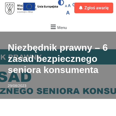
A
A
Zgłoś awarię
A
Przejdź
do
treści
Menu
Niezbędnik prawny – 6
zasad bezpiecznego
seniora konsumenta
29/08/2023