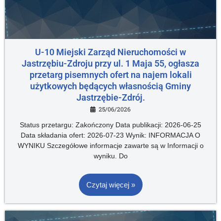
U-10 Miejski Zarząd Nieruchomości w
Jastrzębiu-Zdroju przy ul. 1 Maja 55, ogłasza
przetarg pisemnych ofert na najem lokali
użytkowych będących własnością Gminy
Jastrzębie-Zdrój.
25/06/2026
Status przetargu: Zakończony Data publikacji: 2026-06-25
Data składania ofert: 2026-07-23 Wynik: INFORMACJA O
WYNIKU Szczegółowe informacje zawarte są w Informacji o
wyniku. Do
Czytaj więcej »