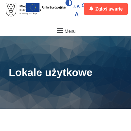
A
A
Zgłoś awarię
A
Przejdź
do
treści
Menu
Lokale użytkowe