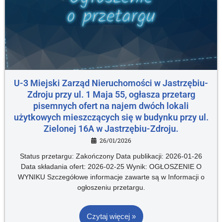
U-3 Miejski Zarząd Nieruchomości w Jastrzębiu-
Zdroju przy ul. 1 Maja 55, ogłasza przetarg
pisemnych ofert na najem dwóch lokali
użytkowych mieszczących się w budynku przy ul.
Zielonej 16A w Jastrzębiu-Zdroju.
26/01/2026
Status przetargu: Zakończony Data publikacji: 2026-01-26
Data składania ofert: 2026-02-25 Wynik: OGŁOSZENIE O
WYNIKU Szczegółowe informacje zawarte są w Informacji o
ogłoszeniu przetargu.
Czytaj więcej »