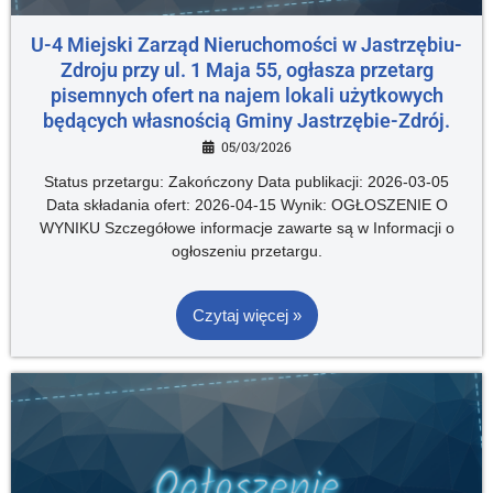
U-4 Miejski Zarząd Nieruchomości w Jastrzębiu-
Zdroju przy ul. 1 Maja 55, ogłasza przetarg
pisemnych ofert na najem lokali użytkowych
będących własnością Gminy Jastrzębie-Zdrój.
05/03/2026
Status przetargu: Zakończony Data publikacji: 2026-03-05
Data składania ofert: 2026-04-15 Wynik: OGŁOSZENIE O
WYNIKU Szczegółowe informacje zawarte są w Informacji o
ogłoszeniu przetargu.
Czytaj więcej »